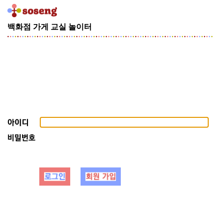
[기
백화점
가게
교실
놀이터
획
전]
건
축
가
안
지
용
의
AZERO
[기
획
전]
김
종
필
의
SNOW