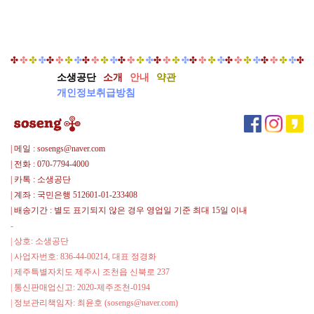
CLASS
선
글
라
스
소생공단
소개
안내
약관
클
개인정보취급방침
립
증
정
이
| 메일 : sosengs@naver.com
벤
| 전화 : 070-7794-4000
트
| 카톡 : 소생공단
| 계좌 : 국민은행 512601-01-233408
| 배송기간 : 별도 표기되지 않은 경우 영업일 기준 최대 15일 이내
-
| 상호: 소생공단
| 사업자번호: 836-44-00214, 대표 정경화
| 제주특별자치도 제주시 조천읍 신북로 237
| 통신판매업신고: 2020-제주조천-0194
| 정보관리책임자: 최윤호 (sosengs@naver.com)