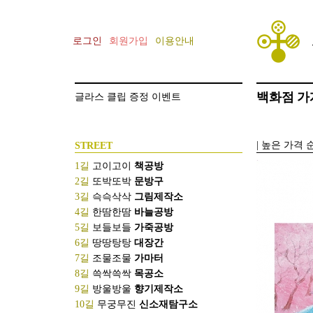
로그인
회원가입
이용안내
백화점
가
[기획전] 김종필의 SNOW CLASS 선
글라스 클립 증정 이벤트
[기획전] 건축가 안지용의 AZERO
|
높은 가격 
STREET
1길
고이고이
책공방
2길
또박또박
문방구
3길
슥슥삭삭
그림제작소
4길
한땀한땀
바늘공방
5길
보들보들
가죽공방
6길
땅땅탕탕
대장간
7길
조물조물
가마터
8길
쓱싹쓱싹
목공소
9길
방울방울
향기제작소
10길
무궁무진
신소재탐구소