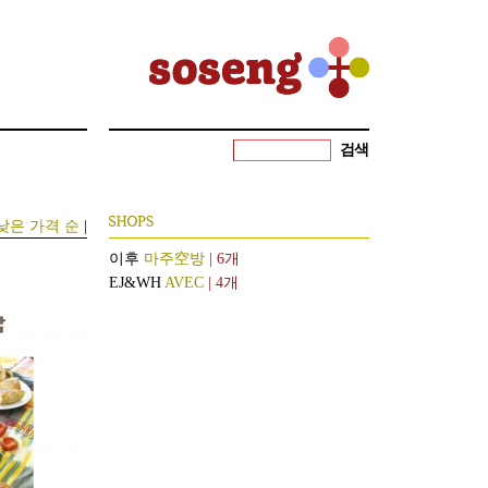
검색
낮은 가격 순
|
이후
마주空방
| 6개
EJ&WH
AVEC
| 4개