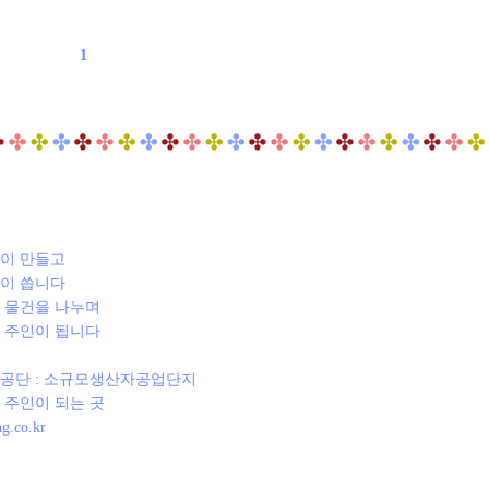
1
람이 만들고
람이 씁니다
은 물건을 나누며
의 주인이 됩니다
생공단 : 소규모생산자공업단지
의 주인이 되는 곳
ng.co.kr