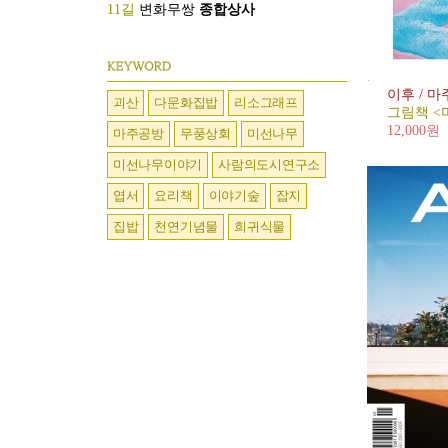
11길
변화무쌍
종합상사
이후 / 
괴산
다문화집밥
리소그래프
그림책 <
12,000원
마주공방
무풍상회
미선나무
미선나무이야기
사람의도시연구소
엽서
요리책
이야기숲
잡지
집밥
천연기념물
희귀식물