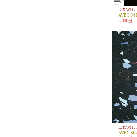
EJ&WH /
AVEC 04
8,000원
EJ&WH /
AVEC Stud