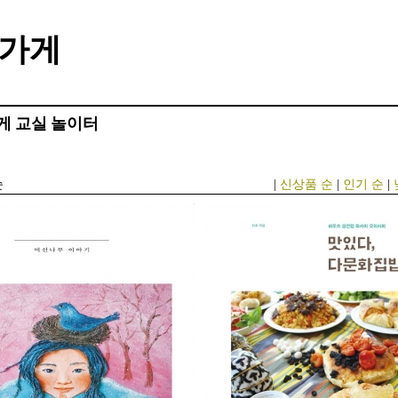
가게
게
교실
놀이터
순
|
신상품 순
|
인기 순
|