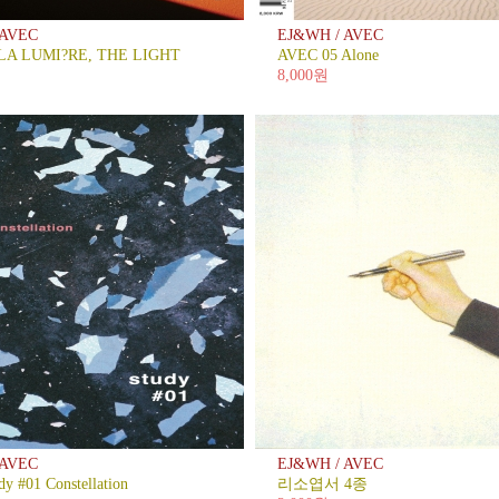
 AVEC
EJ&WH / AVEC
 LA LUMI?RE, THE LIGHT
AVEC 05 Alone
8,000원
 AVEC
EJ&WH / AVEC
y #01 Constellation
리소엽서 4종