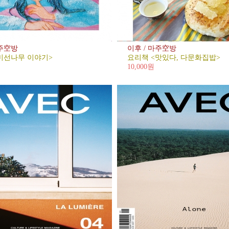
마주空방
이후 / 마주空방
미선나무 이야기>
요리책 <맛있다, 다문화집밥>
10,000원