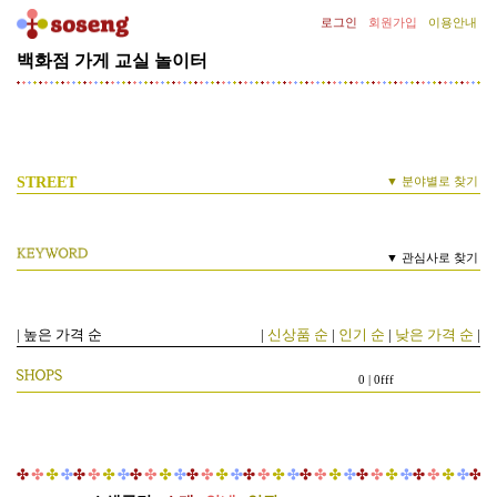
로그인
회원가입
이용안내
[기
획
백화점
가게
교실
놀이터
전]
김
종
필
의
STREET
▼ 분야별로 찾기
SNOW
1길
고이고이
책공방
CLASS
2길
또박또박
문방구
선
▼ 관심사로 찾기
3길
슥슥삭삭
그림제작소
글
4길
한땀한땀
바늘공방
라
5길
보들보들
가죽공방
스
|
높은 가격 순
|
신상품 순
|
인기 순
|
낮은 가격 순
|
6길
땅땅탕탕
대장간
클
7길
조물조물
가마터
립
0 | 0fff
8길
쓱싹쓱싹
목공소
증
9길
방울방울
향기제작소
정
10길
무궁무진
신소재탐구소
이
11길
변화무쌍
종합상사
벤
트