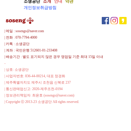
소생공단
소개
안내
약관
[기
개인정보취급방침
획
전]
건
| 메일 : sosengs@naver.com
축
| 전화 : 070-7794-4000
가
| 카톡 : 소생공단
안
| 계좌 : 국민은행 512601-01-233408
지
| 배송기간 : 별도 표기되지 않은 경우 영업일 기준 최대 15일 이내
용
-
의
| 상호: 소생공단
AZERO
| 사업자번호: 836-44-00214, 대표 정경화
| 제주특별자치도 제주시 조천읍 신북로 237
| 통신판매업신고: 2020-제주조천-0194
| 정보관리책임자: 최윤호 (sosengs@naver.com)
| Copyright ⓒ 2013-23 소생공단 All rights reserved.