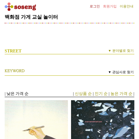
로그인
회원가입
이용안내
백화점
가게
교실
놀이터
[기
획
전]
김
종
필
STREET
▼ 분야별로 찾기
의
1길
고이고이
책공방
SNOW
2길
또박또박
문방구
CLASS
▼ 관심사로 찾기
3길
슥슥삭삭
그림제작소
선
4길
한땀한땀
바늘공방
괴산
다문화집밥
리소그래프
마주공방
무풍상회
미선나무
글
5길
보들보들
가죽공방
미선나무이야기
사람의도시연구소
엽서
요리책
이야기숲
라
|
낮은 가격 순
|
신상품 순
|
인기 순
|
높은 가격 순
|
6길
땅땅탕탕
대장간
스
7길
조물조물
가마터
잡지
집밥
천연기념물
희귀식물
클
8길
쓱싹쓱싹
목공소
립
9길
방울방울
향기제작소
증
10길
무궁무진
신소재탐구소
정
11길
변화무쌍
종합상사
이