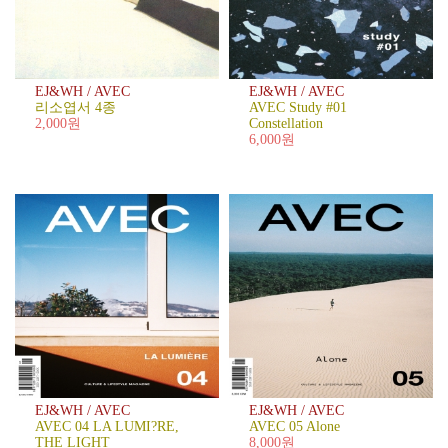
벤
트
[기
획
EJ&WH / AVEC
EJ&WH / AVEC
전]
리소엽서 4종
AVEC Study #01
건
2,000원
Constellation
축
6,000원
가
안
지
용
의
AZERO
EJ&WH / AVEC
EJ&WH / AVEC
AVEC 04 LA LUMI?RE,
AVEC 05 Alone
THE LIGHT
8,000원