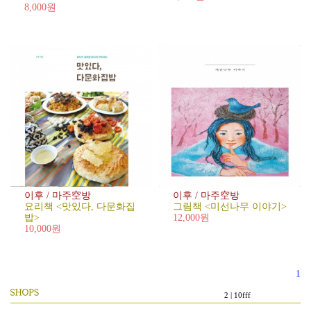
8,000원
이후 / 마주空방
이후 / 마주空방
요리책 <맛있다, 다문화집
그림책 <미선나무 이야기>
밥>
12,000원
10,000원
1
2 | 10fff