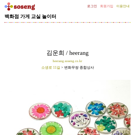
로그인
회원가입
이용안내
[기
획
백화점
가게
교실
놀이터
전]
김
종
필
의
김운희 / heerang
SNOW
CLASS
heerang.soseng.co.kr
소생로 11길
> 변화무쌍 종합상사
선
글
라
스
클
립
증
정
이
벤
트