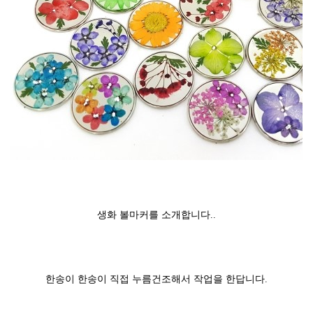
[기
획
전]
건
축
가
안
지
용
의
AZERO
생화 볼마커를 소개합니다..
한송이 한송이 직접 누름건조해서 작업을 한답니다.