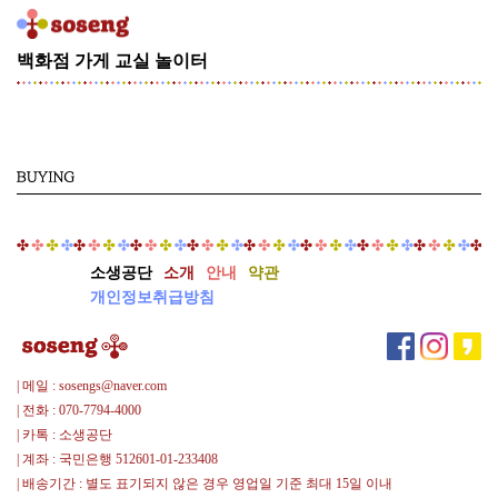
백화점
가게
교실
놀이터
[기
획
전]
건
축
가
안
지
용
소생공단
소개
안내
약관
의
개인정보취급방침
AZERO
[기
획
전]
| 메일 : sosengs@naver.com
김
| 전화 : 070-7794-4000
종
| 카톡 : 소생공단
필
| 계좌 : 국민은행 512601-01-233408
의
| 배송기간 : 별도 표기되지 않은 경우 영업일 기준 최대 15일 이내