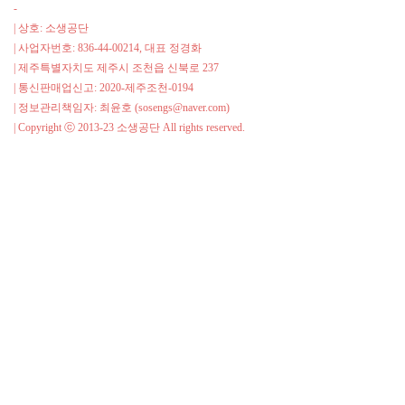
SNOW
-
CLASS
| 상호: 소생공단
선
| 사업자번호: 836-44-00214, 대표 정경화
글
| 제주특별자치도 제주시 조천읍 신북로 237
라
| 통신판매업신고: 2020-제주조천-0194
스
| 정보관리책임자: 최윤호 (sosengs@naver.com)
클
| Copyright ⓒ 2013-23 소생공단 All rights reserved.
립
증
정
이
벤
트