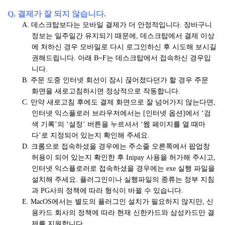
벤
트
Q. 결제가 잘 되지 않습니다.
A. 데스크탑보다는 모바일 결제가 더 안정적입니다. 장바구니
[기
정보는 일주일간 유지되기 때문에, 데스크탑에서 결제 이상
획
에 처하신 경우 모바일로 다시 로그인하신 후 시도해 보시길
전]
권해드립니다. 아래 B~F는 데스크탑에서 접속하신 경우입
건
니다.
축
B. 주문 도중 인터넷 회선이 잠시 끊어졌다던가 할 경우 주문
가
화면을 새로고침하시면 정상적으로 작동합니다.
안
C. 만약 새로고침 후에도 결제 화면으로 잘 넘어가지 않는다면,
지
인터넷 익스플로러 브라우저에서는 [인터넷 옵션]에서 ‘검
용
색 기록’의 ‘설정’ 버튼을 누르셔서 ‘웹 페이지를 열 때마
의
다’로 지정되어 있는지 확인해 주세요.
AZERO
D. 크롬으로 접속하셨을 경우에는 주소줄 오른쪽에서 팝업창
허용이 되어 있는지 확인한 후 Inipay 사용을 허가해 주시고,
인터넷 익스플로러로 접속하셨을 경우에는 exe 실행 파일을
설치해 주세요. 플러그인이나 실행파일의 종류는 정부 지침
과 PG사의 정책에 따라 형식이 바뀔 수 있습니다.
E. MacOS에서는 별도의 플러그인 설치가 필요하지 않지만, 신
용카드 회사의 정책에 따라 현재 신한카드와 삼성카드만 결
제를 지원합니다.