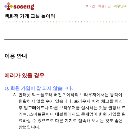
로그인
회원가입
이용안내
백화점
가게
교실
놀이터
[기
획
전]
김
종
필
의
이용 안내
SNOW
CLASS
선
에러가 있을 경우
글
라
Q. 회원 가입이 잘 되지 않습니다.
스
A. 인터넷 익스플로러 버전 7 이하의 브라우저에서는 동작이
클
원활하지 않을 수가 있습니다. 브라우저 버전 체크를 하신
립
후 업그레이드나 다른 브라우저를 설치하는 것을 권장해 드
증
리며, 스마트폰이나 태블릿에서도 문제없이 회원 가입을 완
정
료하실 수 있으므로 다른 기기로 접속해 보시는 것도 좋은
이
방법입니다.