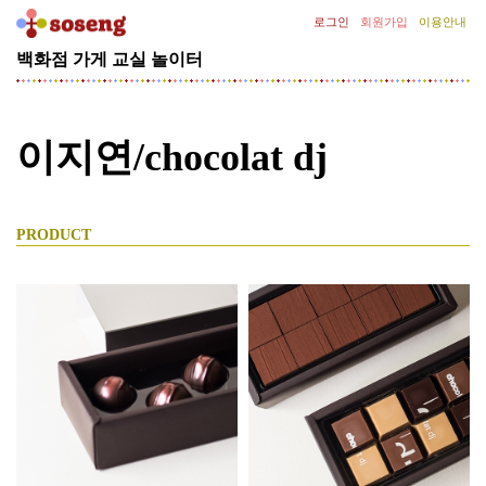
로그인
회원가입
이용안내
백화점
가게
교실
놀이터
[기
획
전]
건
이지연/chocolat dj
축
가
안
지
PRODUCT
용
의
AZERO
[기
획
전]
김
종
필
의