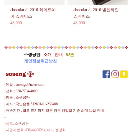
SNOW
CLASS
chocolat dj 2016 화이트데
chocolat dj 2016 발렌타인
선
이 쇼케이스
쇼케이스
글
48,000
48,000
라
스
클
립
증
소생공단
소개
안내
약관
정
개인정보취급방침
이
벤
트
| 메일 : sosengs@naver.com
| 전화 : 070-7794-4000
| 카톡 : 소생공단
| 계좌 : 국민은행 512601-01-233408
| 배송기간 : 별도 표기되지 않은 경우 영업일 기준 최대 15일 이내
-
| 상호: 소생공단
| 사업자번호: 836-44-00214, 대표 정경화