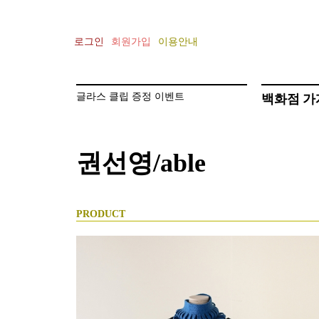
로그인
회원가입
이용안내
백화점
가
[기획전] 김종필의 SNOW CLASS 선
글라스 클립 증정 이벤트
[기획전] 건축가 안지용의 AZERO
권선영/able
PRODUCT