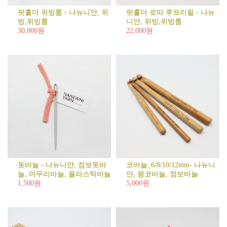
벤
트
팟홀더 위빙룸 - 나뉴니얀, 위
팟홀더 로따 루프리필 - 나뉴
빙,위빙룸
니얀, 위빙,위빙룸
[기
30,000원
22,000원
획
전]
건
축
가
안
지
용
의
AZERO
돗바늘 - 나뉴니얀, 점보돗바
코바늘_6/8/10/12mm- 나뉴니
늘, 마무리바늘, 플라스틱바늘
얀, 왕코바늘, 점보바늘
1,500원
5,000원