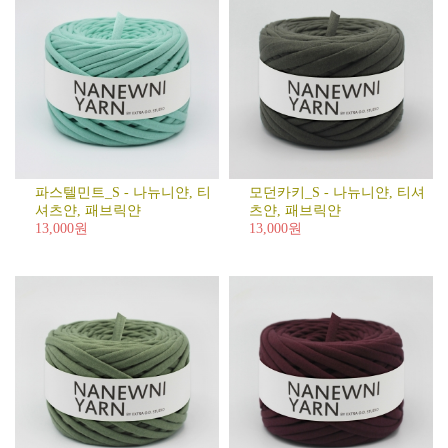
파스텔민트_S - 나뉴니얀, 티
모던카키_S - 나뉴니얀, 티셔
셔츠얀, 패브릭얀
츠얀, 패브릭얀
13,000원
13,000원