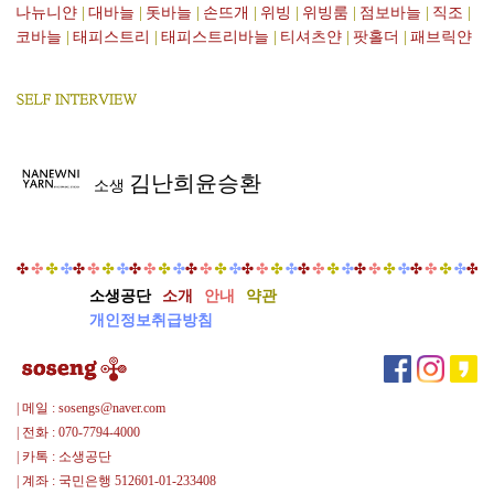
나뉴니얀
|
대바늘
|
돗바늘
|
손뜨개
|
위빙
|
위빙룸
|
점보바늘
|
직조
|
코바늘
|
태피스트리
|
태피스트리바늘
|
티셔츠얀
|
팟홀더
|
패브릭얀
김난희윤승환
소생
소생공단
소개
안내
약관
개인정보취급방침
| 메일 : sosengs@naver.com
| 전화 : 070-7794-4000
| 카톡 : 소생공단
| 계좌 : 국민은행 512601-01-233408