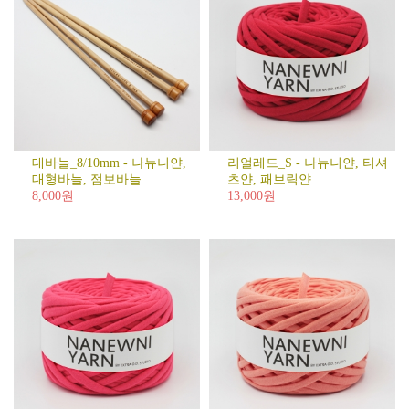
대바늘_8/10mm - 나뉴니얀,
리얼레드_S - 나뉴니얀, 티셔
대형바늘, 점보바늘
츠얀, 패브릭얀
8,000원
13,000원