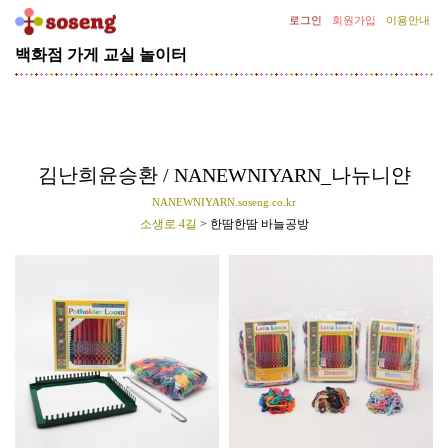
로그인
회원가입
이용안내
백화점
가게
교실
놀이터
[기
획
전]
김
종
필
김난희윤승환 / NANEWNIYARN_나뉴니얀
의
NANEWNIYARN.soseng.co.kr
SNOW
소생로 4길
> 한땀한땀 바늘공방
CLASS
선
글
라
스
클
립
증
정
이