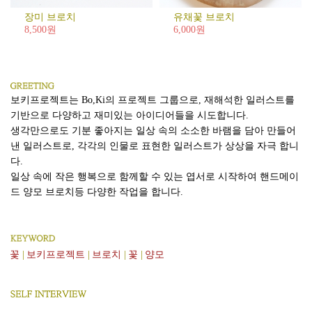
벤
트
장미 브로치
유채꽃 브로치
8,500원
6,000원
[기
획
전]
건
축
보키프로젝트는 Bo,Ki의 프로젝트 그룹으로, 재해석한 일러스트를
가
기반으로 다양하고 재미있는 아이디어들을 시도합니다.
안
생각만으로도 기분 좋아지는 일상 속의 소소한 바램을 담아 만들어
지
낸 일러스트로, 각각의 인물로 표현한 일러스트가 상상을 자극 합니
용
다.
의
일상 속에 작은 행복으로 함께할 수 있는 엽서로 시작하여 핸드메이
AZERO
드 양모 브로치등 다양한 작업을 합니다.
꽃
|
보키프로젝트
|
브로치
|
꽃
|
양모