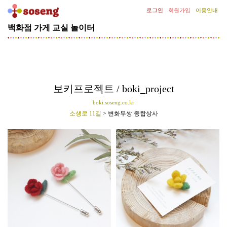
로그인
회원가입
이용안내
백화점
가게
교실
놀이터
[기
획
전]
김
종
필
보키프로젝트 / boki_project
의
boki.soseng.co.kr
SNOW
소생로 11길
> 변화무쌍 종합상사
CLASS
선
글
라
스
클
립
증
정
이