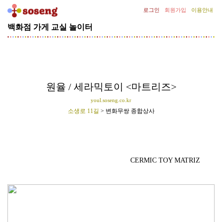
로그인
회원가입
이용안내
백화점
가게
교실
놀이터
[기
획
전]
김
종
필
원율 / 세라믹토이 <마트리즈>
의
youl.soseng.co.kr
SNOW
소생로 11길
> 변화무쌍 종합상사
CLASS
선
글
라
스
CERMIC TOY MATRIZ
클
립
증
정
이