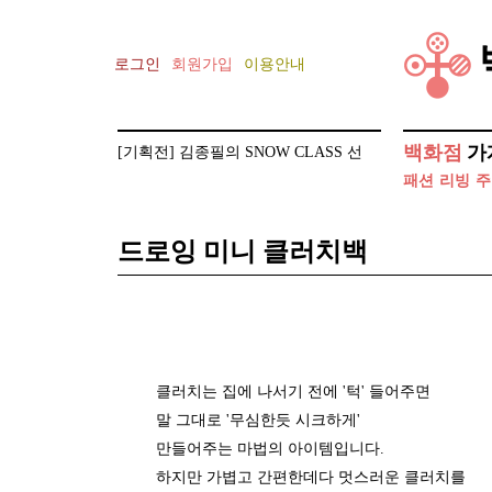
로그인
회원가입
이용안내
백화점
가
[기획전] 김종필의 SNOW CLASS 선
글라스 클립 증정 이벤트
패션
리빙
주
[기획전] 건축가 안지용의 AZERO
드로잉 미니 클러치백
클러치는 집에 나서기 전에 '턱' 들어주면
말 그대로 '무심한듯 시크하게'
만들어주는 마법의 아이템입니다.
하지만 가볍고 간편한데다 멋스러운 클러치를