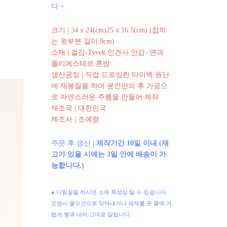
다 +
크기
|
34 x 24(cm)25 x 16.5(cm) (접히
는 윗부분 길이 9cm)
소재
|
겉감-Tyvek 인견사 안감- 면과
폴리에스테르 혼방
생산공정
|
직접 드로잉한 타이벡 원단
에 재봉질을 하여 본인만의 후 가공으
로 자연스러운 주름을 만들어 제작
제조국
|
대한민국
제조사
|
조예령
주문 후 생산
|
제작기간 10일 이내 (재
고가 있을 시에는 3일 안에 배송이 가
능합니다.)
● 다림질을 하시면 소재 특성상 탈 수 있습니다.
오염시 물수건으로 닦아내거나 세제를 푼 물에 가
볍게 헹궈 내어 그대로 말립니다.