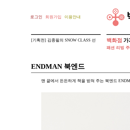
로그인
회원가입
이용안내
[기획전] 김종필의 SNOW CLASS 선
백화점
가
글라스 클립 증정 이벤트
패션
리빙
주
[기획전] 건축가 안지용의 AZERO
ENDMAN 북엔드
맨 끝에서 든든하게 책을 받쳐 주는 북엔드 END