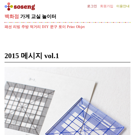
로그인
회원가입
이용안내
백화점
가게
교실
놀이터
[기
획
패션
리빙
주방
먹거리
DIY
문구
토이
Print
Objet
전]
김
종
필
2015 메시지 vol.1
의
SNOW
CLASS
선
글
라
스
클
립
증
정
이