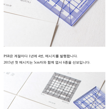
벤
트
[기
획
전]
건
축
가
안
지
용
PSR은 계절마다 1년에 4번, 메시지를 발행합니다.
의
2015년 첫 메시지는 5cm자와 함께 엽서 6종을 선보입니다.
AZERO