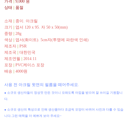
가격
|
9,000
원
상태
|
품절
소재
|
종이. 아크릴
크기
|
엽서 120 x 95. 자 50 x 50(mm)
중량
|
28g
색상
|
엽서(화이트). 5cm자(투명에 파란색 인쇄)
제조자
|
PSR
제조국
|
대한민국
제조연월
|
2014.11
포장
|
PVC케이스 포장
배송
|
4000원
사용 전 아크릴 윗면의 필름을 떼어주세요.
● 소규모 생산자들이 정성껏 만든 것이니 오래도록 아낌을 받으며 잘 쓰이길 기원합니
다.
● 소규모 생산의 특성으로 인해 생산품마다 조금씩 모양이 바뀌어 사진과 다를 수 있습
니다.그런 매력을 더 예쁘게 보아 주세요~