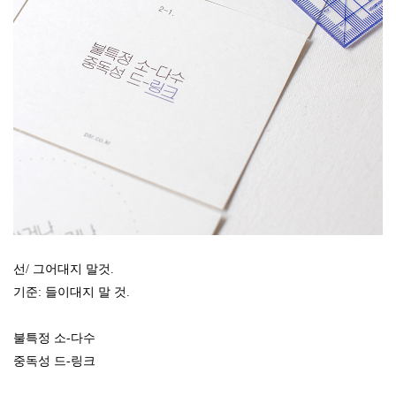
선/ 그어대지 말것.
기준: 들이대지 말 것.
불특정 소-다수
중독성 드-링크