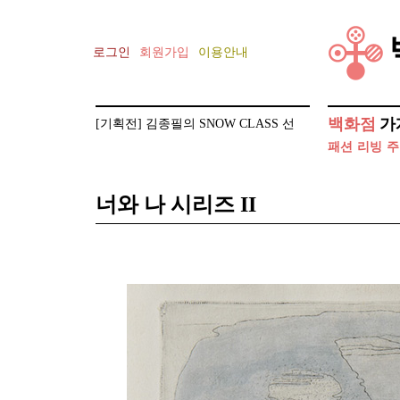
로그인
회원가입
이용안내
[기획전] 김종필의 SNOW CLASS 선
백화점
가
글라스 클립 증정 이벤트
패션
리빙
주
[기획전] 건축가 안지용의 AZERO
너와 나 시리즈 II