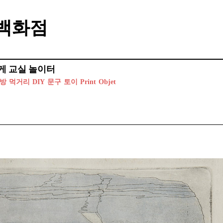
백화점
게
교실
놀이터
방
먹거리
DIY
문구
토이
Print
Objet