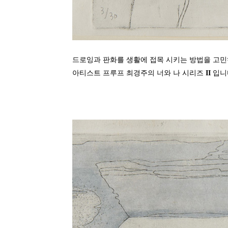
드로잉과
판화를
생활에
접목
시키는
방법을
고민
아티스트
프루프
최경주의 너와 나 시리즈
II
입니